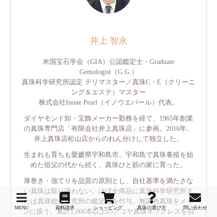
井上 智永
米国宝石学会（GIA）公認鑑定士・Graduate
Gemologist（G.G.）
真珠科学研究所認定 テリマスター／真珠C・E（クリーニ
ング＆エステ）マスター
株式会社Inoue Pearl（イノウエパール）代表。
ダイヤモンド卸・宝飾メーカー勤務を経て、1965年創業
の真珠専門店「有限会社井上真珠店」に参画。2016年、
井上真珠店松山店からのれん分けして独立した。
生まれも育ちも愛媛県宇和島市。宇和島で真珠養殖を始
めた祖父の代から続く、真珠ひと筋の家に育った。
厚巻き・強てりを品質の原則とし、自社基準を満たさな
い真珠は取り扱わない。ほぼ全商品に真珠科学研究所ま
たは真珠総合研究所の鑑定書を付与。無調色真珠をメイ
MENU
資料請求
ショッピング
真珠の選び方
問い合わせ
ンに扱う。累計1,000本以上のアコヤ真珠ネックレスを自