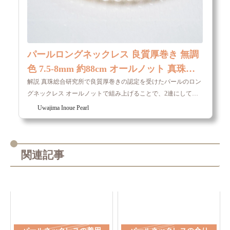
パールロングネックレス 良質厚巻き 無調
色 7.5-8mm 約88cm オールノット 真珠総
合...
解説 真珠総合研究所で良質厚巻きの認定を受けたパールのロン
グネックレス オールノットで組み上げることで、2連にしても
使いやすい、約88cmで仕上げました。 ネックレスのみの単品で
Uwajima Inoue Pearl
す。 真珠本体について 種類 国内産アコヤ真珠（本真珠） 長さ
約88cm（オールノッ...
関連記事