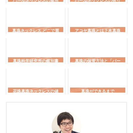
パールネックレスの着用
パールネックレスの余り
マナー | お葬式では？結
玉のリフォームについて
婚式では？...
真珠ネックレス どこで買
アコヤ真珠とは？本真珠
う? | パールネックレスの
との違い・産地・特徴を
選び方
解説
真珠科学研究所の鑑別書
真珠の保管方法と「パー
に偽物はある？同じ花珠
ルキーパー」について
で値段が違う理由...
花珠真珠ネックレスの値
真珠ができるまで
段と選び方｜全7ランク
の価格を公開